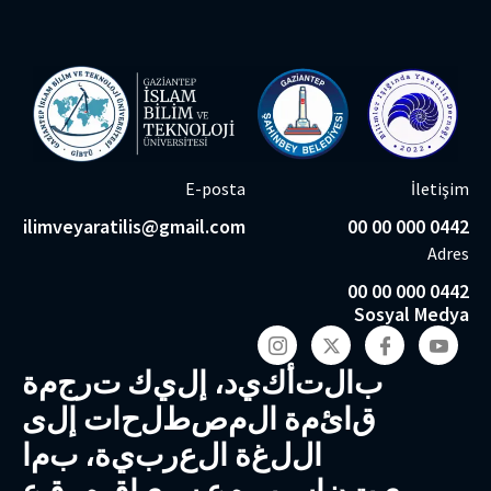
E-posta
İletişim
bilimveyaratilis@gmail.com
0442 000 00 00
Adres
0442 000 00 00
Sosyal Medya
ب
ا
ل
ت
أ
ك
ي
د
،
إ
ل
ي
ك
ت
ر
ج
م
ة
ق
ا
ئ
م
ة
ا
ل
م
ص
ط
ل
ح
ا
ت
إ
ل
ى
ا
ل
ل
غ
ة
ا
ل
ع
ر
ب
ي
ة
،
ب
م
ا