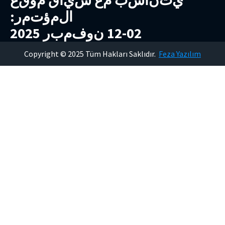
ي
ت
ن
ا
س
ب
م
ع
س
ي
ا
ق
م
و
ق
ع
ا
ل
م
ؤ
ت
م
ر
:
2
0
-
2
1
ن
و
ف
م
ب
ر
5
2
0
2
Copyright © 2025 Tüm Hakları Saklıdır.
Feza Yazılım