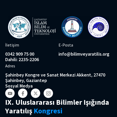
İletişim
E-Posta
0342 909 75 00
info@bilimveyaratilis.org
Dahili: 2235-2206
Adres
Şahinbey Kongre ve Sanat Merkezi Akkent, 27470
Şahinbey, Gaziantep
Sosyal Medya
I
X
.
U
l
u
s
l
a
r
a
r
a
s
ı
B
i
l
i
m
l
e
r
I
ş
ı
ğ
ı
n
d
a
Y
a
r
a
t
ı
l
ı
ş
K
o
n
g
r
e
s
i