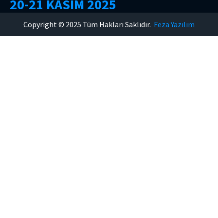
2
0
-
2
1
K
A
S
I
M
2
0
2
5
Copyright © 2025 Tüm Hakları Saklıdır.
Feza Yazılım